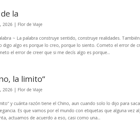
 de la
, 2026
|
Flor de Viaje
 palabra ~ La palabra construye sentido, construye realidades. Tambié
o digo algo es porque lo creo, porque lo siento. Cometo el error de c
meto el error de creer que si me decís algo es porque...
ino, la limito“
, 2026
|
Flor de Viaje
 limito“ y cuánta razón tiene el Chino, aun cuando solo lo dijo para sac
egancia. Es que vamos por el mundo con etiquetas que alguna vez a
enta, actuamos de acuerdo a eso, casi como una...