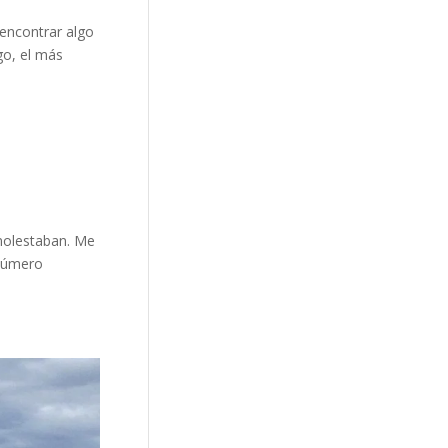
encontrar algo
go, el más
 molestaban. Me
 número