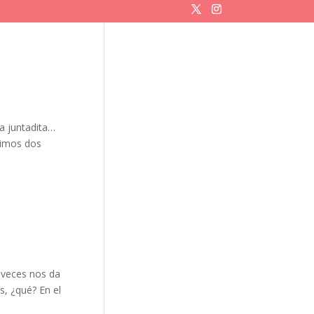
a juntadita…
timos dos
aveces nos da
, ¿qué? En el