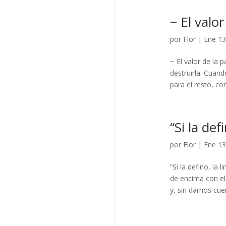
~ El valor
por
Flor
|
Ene 13
~ El valor de la
destruirla. Cuand
para el resto, co
“Si la def
por
Flor
|
Ene 13
“Si la defino, la
de encima con el
y, sin darnos cu