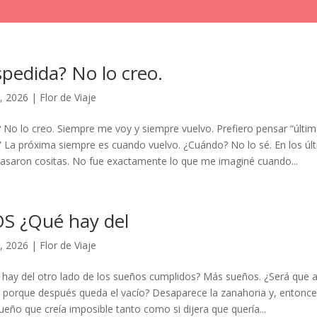
pedida? No lo creo.
, 2026
|
Flor de Viaje
 No lo creo. Siempre me voy y siempre vuelvo. Prefiero pensar “últim
” La próxima siempre es cuando vuelvo. ¿Cuándo? No lo sé. En los úl
saron cositas. No fue exactamente lo que me imaginé cuando...
S ¿Qué hay del
, 2026
|
Flor de Viaje
ay del otro lado de los sueños cumplidos? Más sueños. ¿Será que 
 porque después queda el vacío? Desaparece la zanahoria y, entonces
eño que creía imposible tanto como si dijera que quería...