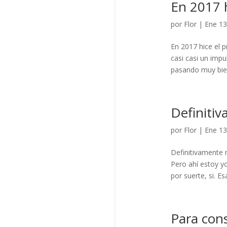
En 2017 h
por
Flor
|
Ene 13
En 2017 hice el p
casi casi un impu
pasando muy bien
Definiti
por
Flor
|
Ene 13
Definitivamente 
Pero ahí estoy y
por suerte, si. E
Para con