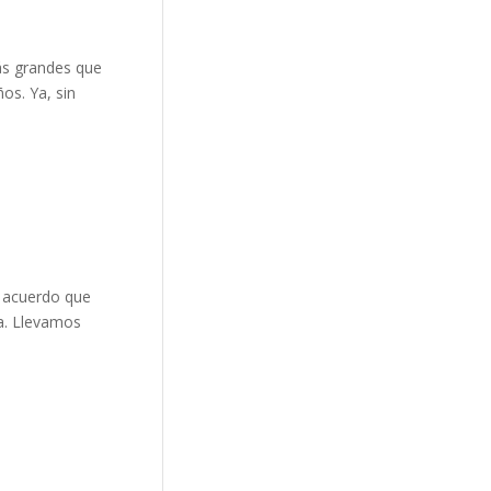
ás grandes que
os. Ya, sin
e acuerdo que
da. Llevamos