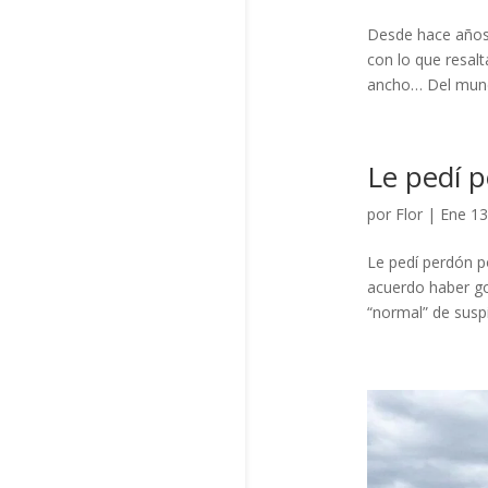
Desde hace años 
con lo que resalt
ancho… Del mundo,
Le pedí 
por
Flor
|
Ene 13
Le pedí perdón p
acuerdo haber g
“normal” de suspi