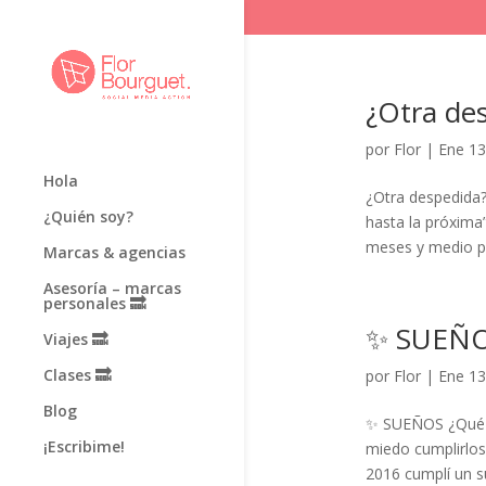
¿Otra des
por
Flor
|
Ene 13
Hola
¿Otra despedida?
¿Quién soy?
hasta la próxima
meses y medio pa
Marcas & agencias
Asesoría – marcas
personales 🔜
✨ SUEÑO
Viajes 🔜
Clases 🔜
por
Flor
|
Ene 13
Blog
✨ SUEÑOS ¿Qué h
¡Escribime!
miedo cumplirlos
2016 cumplí un su