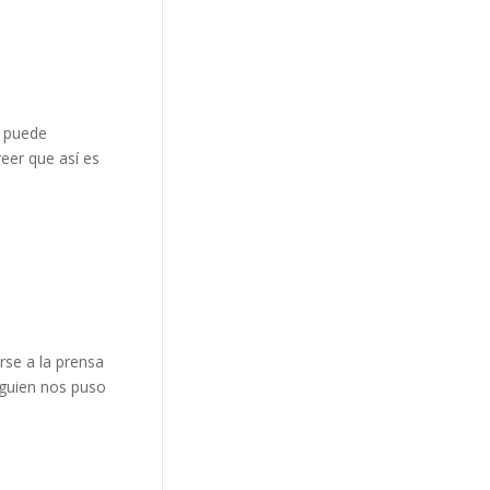
n puede
reer que así es
arse a la prensa
lguien nos puso