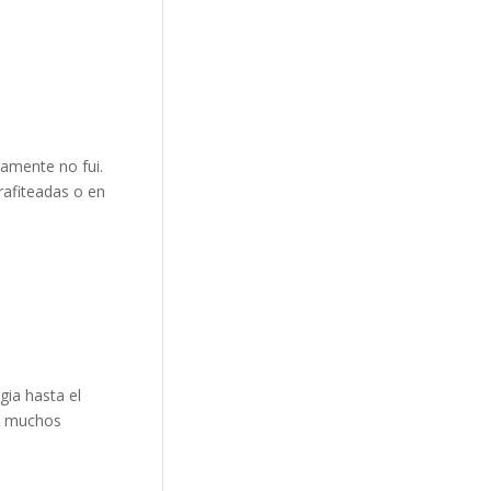
camente no fui.
rafiteadas o en
gia hasta el
 a muchos