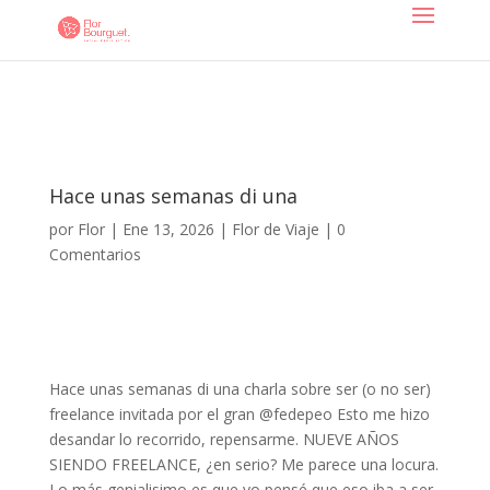
Hace unas semanas di una
por
Flor
|
Ene 13, 2026
|
Flor de Viaje
|
0
Comentarios
Hace unas semanas di una charla sobre ser (o no ser)
freelance invitada por el gran @fedepeo Esto me hizo
desandar lo recorrido, repensarme. NUEVE AÑOS
SIENDO FREELANCE, ¿en serio? Me parece una locura.
Lo más genialisimo es que yo pensé que eso iba a ser