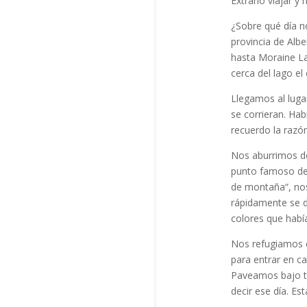
Extraño viajar y
¿Sobre qué día no
provincia de Albe
hasta Moraine La
cerca del lago e
Llegamos al luga
se corrieran. Ha
recuerdo la razón
Nos aburrimos de
punto famoso des
de montaña“, nos
rápidamente se d
colores que habí
Nos refugiamos e
para entrar en c
Paveamos bajo te
decir ese día. E