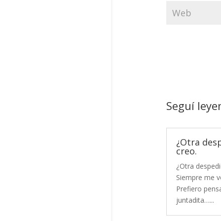
Seguí leye
¿Otra des
creo.
¿Otra despedi
Siempre me vo
Prefiero pensa
juntadita…...