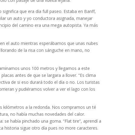
olo con pasaje de una vuelta lejana.
significa que era día full paseo. Estaba en Banff,
quilar un auto y yo conductora asignada, manejar
incipio del camino era una mega autopista. Ya más
s en el auto mientras esperábamos que unas nubes
 llorando de la risa con sánguche en mano, no
 caminamos unos 100 metros y llegamos a este
acas antes de que se largara a llover. “Es clima
iva de si eso durará todo el día o no. Los turistas
rieran y pudiéramos volver a ver el lago con los
os kilómetros a la redonda. Nos compramos un té
ltura, no había muchas novedades del calor.
 se había pinchado una goma. “Flat tire“, aprendí a
a historia sigue otro día pues no more caracteres.