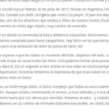
 hablo de esos viajes largos y con pocos planes. Compu en mochila y s
 escribí nunca? Martes 20 de junio de 2017, feriado en Argentina. Eso 
rta, Canadá con Beth, la inglesa que conocí en Jasper. El plan era al
ke, uno de los atractivos que estaba a 45km de nuestro hostel. El pr
l camino se volvía algo ríspido, muy camino de montaña.
r en donde se terminaba la ruta y debíamos estacionar. Almorzamo
bíamos comprado para hacer sanguchitos. Hay fotos en las que estoy
 pero sí la sensación de dolor de panza de tanto reír.
 esperar a que las nubes se movieran del todo. Bajamos del auto,
de el que se sacan todas las fotos. Solo pudimos tomar unas pocas pl
 dijeron. De un segundo a otro entrás en una nube sin mucha perspect
ispersaron. Nosotras teníamos la esperanza de que esas nubes se cor
amos visto en fotos.
n un hotel mega cheto, el único complejo que había en unos cuant
alor. Aunque estaba comenzando el verano, a esas latitudes y a esa a
cho hasta que nos dimos por vencidas. Volvimos al auto… y sorpresa:
stábamos en un camino de montaña bastante inaccesible, sin señal. Est