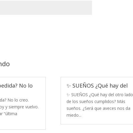
ndo
pedida? No lo
✨ SUEÑOS ¿Qué hay del
✨ SUEÑOS ¿Qué hay del otro lado
da? No lo creo.
de los sueños cumplidos? Más
y y siempre vuelvo.
sueños. ¿Será que aveces nos da
r “última
miedo...