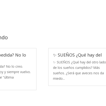
ndo
pedida? No lo
✨ SUEÑOS ¿Qué hay del
✨ SUEÑOS ¿Qué hay del otro lado
da? No lo creo.
de los sueños cumplidos? Más
y y siempre vuelvo.
sueños. ¿Será que aveces nos da
r “última
miedo...