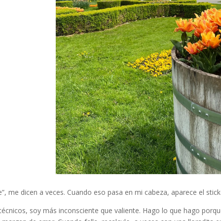
e”, me dicen a veces. Cuando eso pasa en mi cabeza, aparece el stic
écnicos, soy más inconsciente que valiente. Hago lo que hago porqu