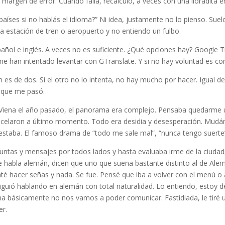
margen de error. Cuando falla, recalculo, a veces con una lloradita e
aíses si no hablás el idioma?” Ni idea, justamente no lo pienso. Suel
la estación de tren o aeropuerto y no entiendo un fulbo.
pañol e inglés. A veces no es suficiente. ¿Qué opciones hay? Google Tr
me han intentado levantar con GTranslate. Y si no hay voluntad es c
 es de dos. Si el otro no lo intenta, no hay mucho por hacer. Igual 
 que me pasó.
Viena el año pasado, el panorama era complejo. Pensaba quedarme un
celaron a último momento. Todo era desidia y desesperación. Mudán
 estaba. El famoso drama de “todo me sale mal”, “nunca tengo suerte
puntas y mensajes por todos lados y hasta evaluaba irme de la ciuda
se habla alemán, dicen que uno que suena bastante distinto al de Alem
nté hacer señas y nada. Se fue. Pensé que iba a volver con el menú o
iguió hablando en alemán con total naturalidad. Lo entiendo, estoy d
ma básicamente no nos vamos a poder comunicar. Fastidiada, le tiré 
er.