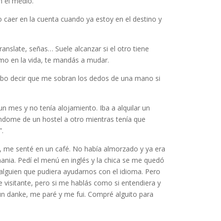
n el medio.
o caer en la cuenta cuando ya estoy en el destino y
anslate, señas… Suele alcanzar si el otro tiene
omo en la vida, te mandás a mudar.
debo decir que me sobran los dedos de una mano si
 mes y no tenía alojamiento. Iba a alquilar un
dome de un hostel a otro mientras tenía que
”.
d, me senté en un café. No había almorzado y ya era
ania. Pedí el menú en inglés y la chica se me quedó
 alguien que pudiera ayudarnos con el idioma. Pero
e visitante, pero si me hablás como si entendiera y
un danke, me paré y me fui. Compré alguito para