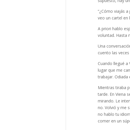
supuesto, hay un 
“¿Cómo viajás a p
veo un cartel en 
A priori hablo es
voluntad. Hasta 
Una conversación
cuento las veces
Cuando llegué a 
lugar que me can
trabajar. Odiada
Mientras tiraba 
tarde. En Viena 
mirando. Le inte
no. Volvió y me s
no hablo tu idio
comer en un súp