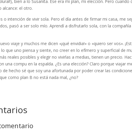
n plural!), bien a lo Susanita. Ese era mi plan, mi elección. Pero cuando
 alcance: el otro.
 o intención de vivir sola. Pero el día antes de firmar mi casa, me s
dos, pasó a ser solo mío. Aprendí a disfrutarlo sola, con la compañ
uevo viaje y muchos me dicen «¡qué envidia!» o «quiero ser vos». ¡Est
o que uno piensa y siente, no creer en lo efímero y superficial de m
más reales posibles y elegir no vivirlas a medias, tienen un precio.
n una compu en la espalda. ¿Es una elección? Claro porque viajar me
 de hecho sé que soy una afortunada por poder crear las condicione
 que como plan B no está nada mal, ¿no?
tarios
 comentario