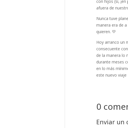
con hijos (si, ¡e
afuera de nuestro
Nunca tuve planes
manera era de a 
quieren. 💛
Hoy arranco un n
consecuente con l
de la manera lo 
durante meses co
en lo más mínimo
este nuevo viaje
0 comen
Enviar un