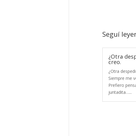
Seguí leye
¿Otra des
creo.
¿Otra despedi
Siempre me vo
Prefiero pensa
juntadita…...