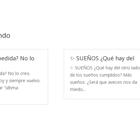
ndo
pedida? No lo
✨ SUEÑOS ¿Qué hay del
✨ SUEÑOS ¿Qué hay del otro lado
da? No lo creo.
de los sueños cumplidos? Más
y y siempre vuelvo.
sueños. ¿Será que aveces nos da
r “última
miedo...