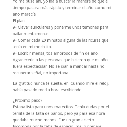
Yo me puse ahí, yo iba a buscar la manera de que el
tiempo pasara más rápido y terminar el año como mi
año merecía. .
El plan:
💫 Clavar auriculares y ponerme unos temones para
bailar mentalmente.
💫 Comer cada 20 minutos alguna de las ricuras que
tenía en mi mochilita.
💫 Escribir mensajitos amorosos de fin de año.
Agradecerle a las personas que hicieron que mi año
fuera espectacular. No se iban a mandar hasta no
recuperar señal, no importaba.
La gratitud nunca te suelta, eh. Cuando miré el reloj,
había pasado media hora escribiendo.
¿Próximo paso?
Estaba lista para unos matecitos. Tenía dudas por el
temita de la falta de baños, pero ya para esa hora
quedaba mucho menos. Fue un gran acierto.
Incómoda por la falta de espacio, me lo preparé.