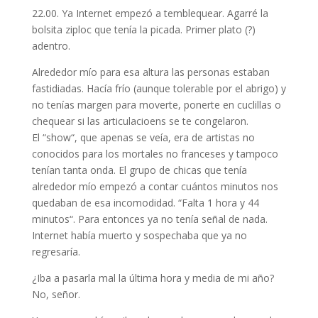
22.00. Ya Internet empezó a temblequear. Agarré la
bolsita ziploc que tenía la picada. Primer plato (?)
adentro.
Alrededor mío para esa altura las personas estaban
fastidiadas. Hacía frío (aunque tolerable por el abrigo) y
no tenías margen para moverte, ponerte en cuclillas o
chequear si las articulacioens se te congelaron.
El “show“, que apenas se veía, era de artistas no
conocidos para los mortales no franceses y tampoco
tenían tanta onda. El grupo de chicas que tenía
alrededor mío empezó a contar cuántos minutos nos
quedaban de esa incomodidad. “Falta 1 hora y 44
minutos“. Para entonces ya no tenía señal de nada.
Internet había muerto y sospechaba que ya no
regresaría.
¿Iba a pasarla mal la última hora y media de mi año?
No, señor.