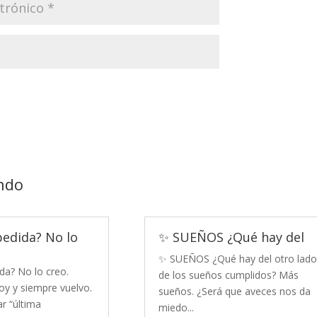
ndo
pedida? No lo
✨ SUEÑOS ¿Qué hay del
✨ SUEÑOS ¿Qué hay del otro lado
da? No lo creo.
de los sueños cumplidos? Más
y y siempre vuelvo.
sueños. ¿Será que aveces nos da
r “última
miedo...