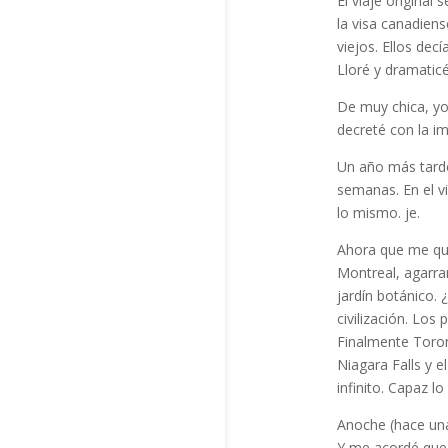
El viaje origina
la visa canadien
viejos. Ellos de
Lloré y dramatic
De muy chica, yo,
decreté con la im
Un año más tarde,
semanas. En el v
lo mismo. je.
Ahora que me que
Montreal, agarram
jardín botánico.
civilización. Los
Finalmente Toron
Niagara Falls y e
infinito. Capaz lo
Anoche (hace una
Y me acordé que 