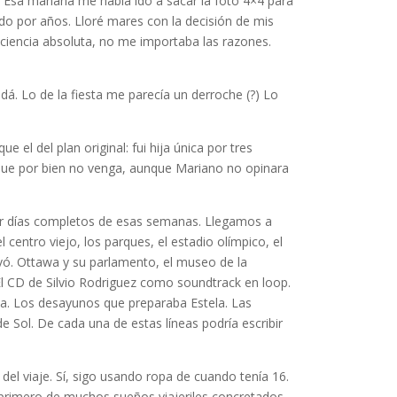
1. Esa mañana me había ido a sacar la foto 4×4 para
do por años. Lloré mares con la decisión de mis
sciencia absoluta, no me importaba las razones.
dá. Lo de la fiesta me parecía un derroche (?) Lo
 el del plan original: fui hija única por tres
que por bien no venga, aunque Mariano no opinara
rar días completos de esas semanas. Llegamos a
centro viejo, los parques, el estadio olímpico, el
vó. Ottawa y su parlamento, el museo de la
 El CD de Silvio Rodriguez como soundtrack en loop.
ea. Los desayunos que preparaba Estela. Las
e Sol. De cada una de estas líneas podría escribir
l viaje. Sí, sigo usando ropa de cuando tenía 16.
primero de muchos sueños viajeriles concretados.