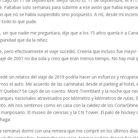
l se cayó un 11 de septiembre. Mejor dicho EL 11 de septiembre, el 91
se. Faltaban solo semanas para subirme a ese avión que había espera
cían que no se había suspendido sino pospuesto. A mí, desde mi incon
é todo lo que pude.
 sin que nadie me preguntara, dije que a los 15 años quería ir a Cana
punidad que da la niñez.
 pero efectivamente el viaje sucedió. Creería que incluso fue mejor que
iaje de 2001 no iba sola y creo que eran menos tiempo. No hay mal 
dé sin relatos del viaje de 2019 podría hacer un esfuerzo y recupe
os el auto. Me acuerdo de las caminatas desde el parking al hotel, el 
 ¿Y Quebec? Se cayó de un cuento. Mont-Tremblant y la noche que ne
 parques nacionales atravesados por kilómetro y kilómetros de rutas.
to. Ahí nos sentirnos como en casa con la calidez de los Corla/Ghin
l mariposario. El museo de ciencias y la CN Tower. El palo de hockey d
 haga.
 semana) dormí con una remera que me compré en los últimos días de
un día como hoy, terminaba ese viaje. Aunque se hizo desear fue el 