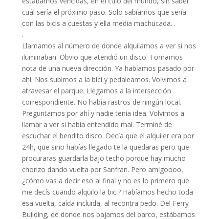
estábamos vencidas, en el culo del mundo, sin saber
cuál sería el próximo paso. Solo sabíamos que sería
con las bicis a cuestas y ella media machucada. .
.
Llamamos al número de donde alquilamos a ver si nos
iluminaban. Obvio que atendió un disco. Tomamos
nota de una nueva dirección. Ya habíamos pasado por
ahí. Nos subimos a la bici y pedaleamos. Volvimos a
atravesar el parque. Llegamos a la intersección
correspondiente. No había rastros de ningún local.
Preguntamos por ahí y nadie tenía idea. Volvimos a
llamar a ver si había entendido mal. Terminé de
escuchar el bendito disco. Decía que el alquiler era por
24h, que sino habías llegado te la quedaras pero que
procuraras guardarla bajo techo porque hay mucho
chorizo dando vuelta por Sanfran. Pero amigoooo,
¿cómo vas a decir eso al final y no es lo primero que
me decís cuando alquilo la bici? Habíamos hecho toda
esa vuelta, caída incluida, al recontra pedo. Del Ferry
Building, de donde nos bajamos del barco, estábamos