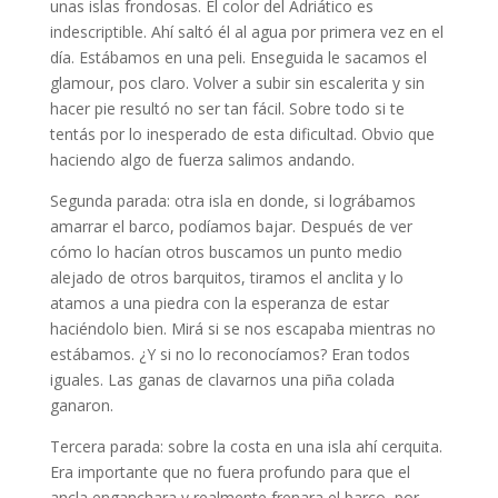
unas islas frondosas. El color del Adriático es
indescriptible. Ahí saltó él al agua por primera vez en el
día. Estábamos en una peli. Enseguida le sacamos el
glamour, pos claro. Volver a subir sin escalerita y sin
hacer pie resultó no ser tan fácil. Sobre todo si te
tentás por lo inesperado de esta dificultad. Obvio que
haciendo algo de fuerza salimos andando.
Segunda parada: otra isla en donde, si lográbamos
amarrar el barco, podíamos bajar. Después de ver
cómo lo hacían otros buscamos un punto medio
alejado de otros barquitos, tiramos el anclita y lo
atamos a una piedra con la esperanza de estar
haciéndolo bien. Mirá si se nos escapaba mientras no
estábamos. ¿Y si no lo reconocíamos? Eran todos
iguales. Las ganas de clavarnos una piña colada
ganaron.
Tercera parada: sobre la costa en una isla ahí cerquita.
Era importante que no fuera profundo para que el
ancla enganchara y realmente frenara el barco, por