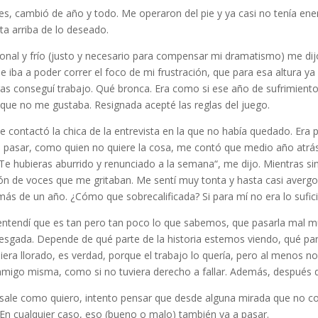
s, cambió de año y todo. Me operaron del pie y ya casi no tenía ene
a arriba de lo deseado.
onal y frío (justo y necesario para compensar mi dramatismo) me dijo
e iba a poder correr el foco de mi frustración, que para esa altura ya 
s conseguí trabajo. Qué bronca. Era como si ese año de sufrimiento 
 que no me gustaba. Resignada acepté las reglas del juego.
 contactó la chica de la entrevista en la que no había quedado. Era p
 Al pasar, como quien no quiere la cosa, me contó que medio año atr
 “Te hubieras aburrido y renunciado a la semana“, me dijo. Mientras s
lón de voces que me gritaban. Me sentí muy tonta y hasta casi avergo
ás de un año. ¿Cómo que sobrecalificada? Si para mí no era lo sufic
entendí que es tan pero tan poco lo que sabemos, que pasarla mal 
esgada. Depende de qué parte de la historia estemos viendo, qué p
biera llorado, es verdad, porque el trabajo lo quería, pero al menos 
igo misma, como si no tuviera derecho a fallar. Además, después d
 sale como quiero, intento pensar que desde alguna mirada que no con
 En cualquier caso, eso (bueno o malo) también va a pasar.