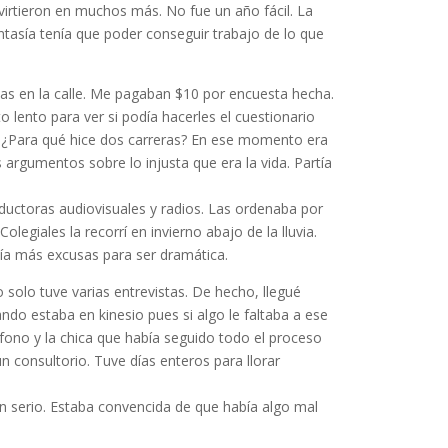
virtieron en muchos más. No fue un año fácil. La
ntasía tenía que poder conseguir trabajo de lo que
tas en la calle. Me pagaban $10 por encuesta hecha.
o lento para ver si podía hacerles el cuestionario
a. ¿Para qué hice dos carreras? En ese momento era
rgumentos sobre lo injusta que era la vida. Partía
uctoras audiovisuales y radios. Las ordenaba por
egiales la recorrí en invierno abajo de la lluvia.
ía más excusas para ser dramática.
solo tuve varias entrevistas. De hecho, llegué
do estaba en kinesio pues si algo le faltaba a ese
ono y la chica que había seguido todo el proceso
n consultorio. Tuve días enteros para llorar
n serio. Estaba convencida de que había algo mal