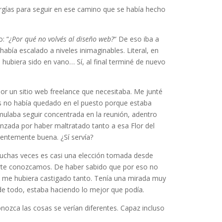
rgías para seguir en ese camino que se había hecho
: “
¿Por qué no volvés al diseño web?
“ De eso iba a
había escalado a niveles inimaginables. Literal, en
hubiera sido en vano… Sí, al final terminé de nuevo
or un sitio web freelance que necesitaba. Me junté
ás no había quedado en el puesto porque estaba
imulaba seguir concentrada en la reunión, adentro
nzada por haber maltratado tanto a esa Flor del
ientemente buena. ¿Sí servía?
muchas veces es casi una elección tomada desde
arte conozcamos. De haber sabido que por eso no
no me hubiera castigado tanto. Tenía una mirada muy
e todo, estaba haciendo lo mejor que podía.
ozca las cosas se verían diferentes. Capaz incluso