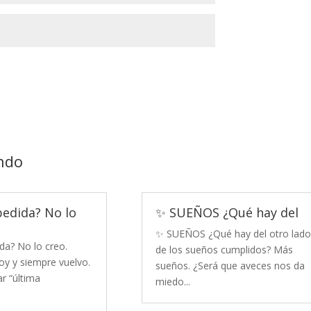
ndo
pedida? No lo
✨ SUEÑOS ¿Qué hay del
✨ SUEÑOS ¿Qué hay del otro lado
da? No lo creo.
de los sueños cumplidos? Más
y y siempre vuelvo.
sueños. ¿Será que aveces nos da
r “última
miedo...