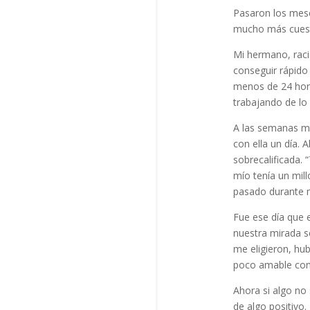
Pasaron los mese
mucho más cuest
Mi hermano, raci
conseguir rápido 
menos de 24 hora
trabajando de lo
A las semanas me
con ella un día.
sobrecalificada.
mío tenía un mil
pasado durante m
Fue ese día que 
nuestra mirada s
me eligieron, hu
poco amable conm
Ahora si algo no
de algo positivo.