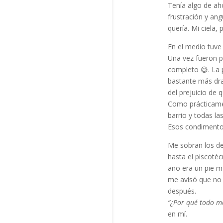
Tenía algo de ah
frustración y an
quería. Mi ciela
En el medio tuve
Una vez fueron pa
completo 😅. La 
bastante más dra
del prejuicio de 
Como prácticamen
barrio y todas la
Esos condimentos
Me sobran los de
hasta el piscoté
año era un pie m
me avisó que no h
después.
“¿Por qué todo m
en mí.