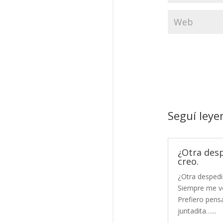
Seguí leye
¿Otra des
creo.
¿Otra despedi
Siempre me vo
Prefiero pensa
juntadita…...