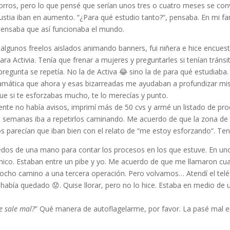
orros, pero lo que pensé que serían unos tres o cuatro meses se con
gustia iban en aumento. “¿Para qué estudio tanto?“, pensaba. En mi fa
, pensaba que así funcionaba el mundo.
 algunos freelos aislados animando banners, fui niñera e hice encues
ra Activia. Tenía que frenar a mujeres y preguntarles si tenían tránsit
pregunta se repetía. No la de Activa 😂 sino la de para qué estudiab
mática que ahora y esas bizarreadas me ayudaban a profundizar mis a
que si te esforzabas mucho, te lo merecías y punto.
te no había avisos, imprimí más de 50 cvs y armé un listado de prod
s semanas iba a repetirlos caminando. Me acuerdo de que la zona de Col
 parecían que iban bien con el relato de “me estoy esforzando“. Ten
dos de una mano para contar los procesos en los que estuve. En uno 
cnico. Estaban entre un pibe y yo. Me acuerdo de que me llamaron cuan
ocho camino a una tercera operación. Pero volvamos… Atendí el teléf
abía quedado 😟. Quise llorar, pero no lo hice. Estaba en medio de u
e sale mal?
” Qué manera de autoflagelarme, por favor. La pasé mal e