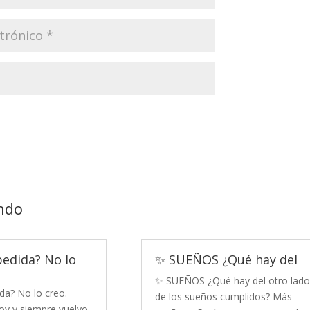
ndo
pedida? No lo
✨ SUEÑOS ¿Qué hay del
✨ SUEÑOS ¿Qué hay del otro lado
da? No lo creo.
de los sueños cumplidos? Más
y y siempre vuelvo.