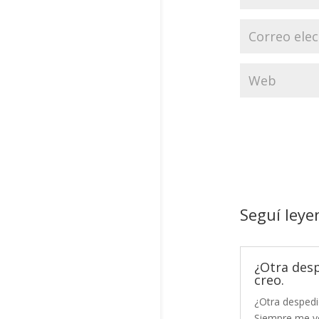
Seguí leye
¿Otra des
creo.
¿Otra despedi
Siempre me vo