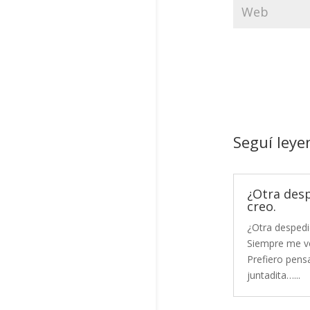
Seguí leye
¿Otra des
creo.
¿Otra despedi
Siempre me vo
Prefiero pensa
juntadita…...