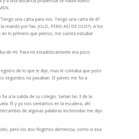
a y a una distancia prudencial se había vuelto
 MSN.
Tengo una carta para vos. Tengo una carta de él”.
me la mandó por fax. (OLD, PERO ASÍ DE OLD?). A los
s en lo primero que pienso, me cuesta estudiar
aba de mí. Para mí estadísticamente era poco
 registro de lo que le dije, mas le contaba que justo
los segundos no pasaban. El jueves me fui a
ui a la salida de su colegio. Serían las 3 de la
uela. Él y yo nos sentamos en la escalera, ahí
 intercambio de algunas palabras incómodas me dijo:
es, pero los dos fingimos demencia, como si esa