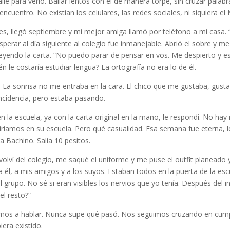
le para verlo. Bailar lentos con él de manera torpe, sin cruzar palabr
encuentro. No existían los celulares, las redes sociales, ni siquiera el
s, llegó septiembre y mi mejor amiga llamó por teléfono a mi casa. “
sperar al día siguiente al colegio fue inmanejable. Abrió el sobre y 
eyendo la carta. “No puedo parar de pensar en vos. Me despierto y e
én le costaría estudiar lengua? La ortografía no era lo de él.
. La sonrisa no me entraba en la cara. El chico que me gustaba, gust
ncidencia, pero estaba pasando.
 en la escuela, ya con la carta original en la mano, le respondí. No hay
idiríamos en su escuela. Pero qué casualidad. Esa semana fue eterna, 
 Bachino. Salía 10 pesitos.
 volví del colegio, me saqué el uniforme y me puse el outfit planeado y f
a él, a mis amigos y a los suyos. Estaban todos en la puerta de la esc
 grupo. No sé si eran visibles los nervios que yo tenía. Después del
el resto?“
mos a hablar. Nunca supe qué pasó. Nos seguimos cruzando en cumpl
era existido.