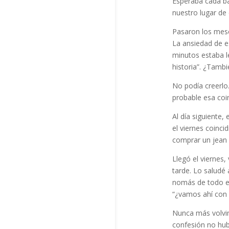
Esperaba cada bai
nuestro lugar de 
Pasaron los mese
La ansiedad de e
minutos estaba l
historia”. ¿Tambi
No podía creerlo
probable esa coi
Al día siguiente,
el viernes coinc
comprar un jean a
Llegó el viernes,
tarde. Lo saludé 
nomás de todo el
“¿vamos ahí con 
Nunca más volvi
confesión no hubi