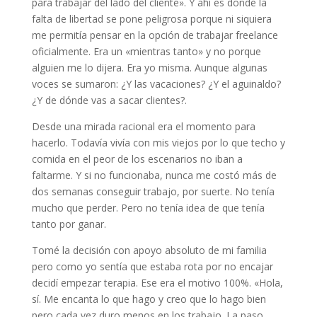
para trabajar del lado del cliente». Y ahí es donde la
falta de libertad se pone peligrosa porque ni siquiera
me permitía pensar en la opción de trabajar freelance
oficialmente. Era un «mientras tanto» y no porque
alguien me lo dijera. Era yo misma. Aunque algunas
voces se sumaron: ¿Y las vacaciones? ¿Y el aguinaldo?
¿Y de dónde vas a sacar clientes?.
Desde una mirada racional era el momento para
hacerlo. Todavía vivía con mis viejos por lo que techo y
comida en el peor de los escenarios no iban a
faltarme. Y si no funcionaba, nunca me costó más de
dos semanas conseguir trabajo, por suerte. No tenía
mucho que perder. Pero no tenía idea de que tenía
tanto por ganar.
Tomé la decisión con apoyo absoluto de mi familia
pero como yo sentía que estaba rota por no encajar
decidí empezar terapia. Ese era el motivo 100%. «Hola,
sí. Me encanta lo que hago y creo que lo hago bien
pero cada vez duro menos en los trabajo. La paso