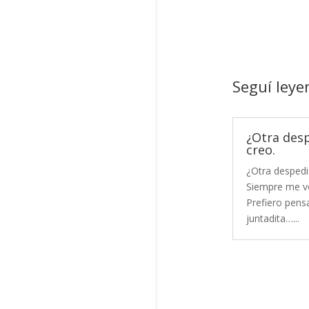
Seguí leye
¿Otra des
creo.
¿Otra despedi
Siempre me vo
Prefiero pensa
juntadita…...