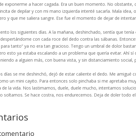
de exponerme a hacer cagada. Era un buen momento. No obstante, como
incita de depilar y con mi mano izquierda intenté sacarla. Mala idea,
ro y que me saliera sangre. Ese fue el momento de dejar de intentar
ento los siguientes días. A la mañana, deshinchado, sentía que tenía
despertándome con cada roce del dedo contra las sábanas. Entonces,
ve para tanto“ ya no era tan gracioso. Tengo un umbral de dolor bast
o esto ya estaba escalando a un problema que quería evitar. Ahí sí d
niendo a alguien más, con buena vista, y sin distanciamiento social, p
s días se me deshinchó, dejó de estar caliente el dedo. Me amigué con
, como un mini cayito. Para entonces solo pinchaba si me apretaba mu
 de la vida. Nos lastimamos, duele, duele mucho, intentamos soluci
lo soltamos. Se hace costra, nos endurecemos. Deja de doler todo el t
tarios
 comentario