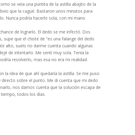
 se veía una puntita de la astilla abajito de la
 obvio que la cagué. Bastaron unos minutos para
lo. Nunca podría hacerlo sola, con mi mano
 chance de lograrlo. El dedo se me infectó. Dos
 supe que el chiste de “es una falange del dedo
ante alto, suelo no darme cuenta cuando algunas
ejé de intentarlo. Me sentí muy sola. Tenía la
odría resolverlo, mas esa no era mi realidad. ⁣
 la idea de que ahí quedaría la astilla. Se me puso
y directo sobre el punto. Me di cuenta que mi dedo
onarlo, nos damos cuenta que la solución escapa de
iempo, todos los días. ⁣