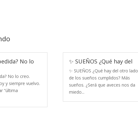
ndo
pedida? No lo
✨ SUEÑOS ¿Qué hay del
✨ SUEÑOS ¿Qué hay del otro lado
da? No lo creo.
de los sueños cumplidos? Más
y y siempre vuelvo.
sueños. ¿Será que aveces nos da
r “última
miedo...