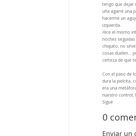
tengo que dejar 
uña agarré una p
hacerme un aguje
izquierda. ⁣
Hice el mismo int
noches seguidas 
chiquito, no sir
cosas duelen… per
certeza de que te
Con el paso de lo
dura la pielcita
era una metáfora
nuestro control, 
Sigue
0 comen
Enviar un