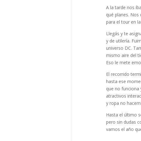
A la tarde nos íb
qué planes. Nos 
para el tour en l
Llegás y te asign
y de utilería. Fu
universo DC. Tam
mismo aire del tí
Eso le mete emoc
El recorrido term
hasta ese moment
que no funciona 
atractivos intera
y ropa no hacem
Hasta el último 
pero sin dudas c
vamos el año que