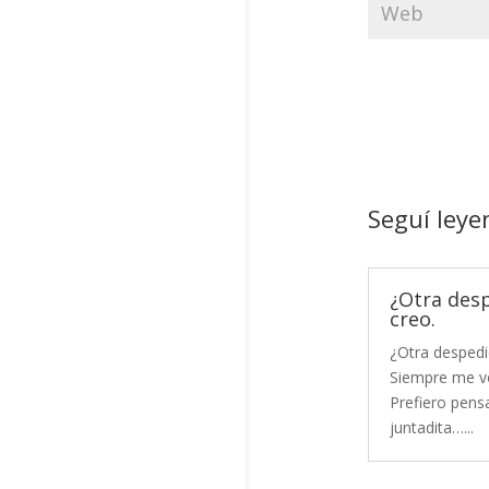
Seguí leye
¿Otra des
creo.
¿Otra despedi
Siempre me vo
Prefiero pensa
juntadita…...