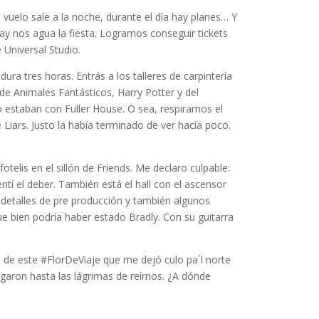
 vuelo sale a la noche, durante el día hay planes… Y
ay nos agua la fiesta. Logramos conseguir tickets
 Universal Studio.
ura tres horas. Entrás a los talleres de carpintería
 de Animales Fantásticos, Harry Potter y del
estaban con Fuller House. O sea, respiramos el
 Liars. Justo la había terminado de ver hacía poco.
telis en el sillón de Friends. Me declaro culpable:
tí el deber. También está el hall con el ascensor
 detalles de pre producción y también algunos
que bien podría haber estado Bradly. Con su guitarra
 de este #FlorDeViaje que me dejó culo pa´l norte
garon hasta las lágrimas de reírnos. ¿A dónde