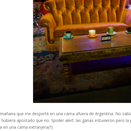
a mañana que me desperté en una cama afuera de Argentina. No sabía si
ubiera apostado que no. Spoiler alert: las ganas estuvieron pero la
 en una cama extranjera(?).