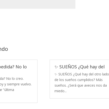
ndo
pedida? No lo
✨ SUEÑOS ¿Qué hay del
✨ SUEÑOS ¿Qué hay del otro lado
da? No lo creo.
de los sueños cumplidos? Más
y y siempre vuelvo.
sueños. ¿Será que aveces nos da
r “última
miedo...