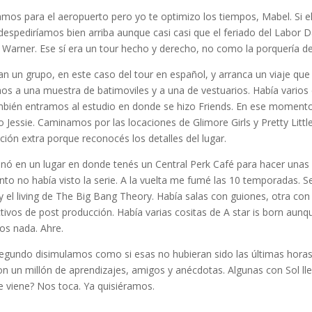
amos para el aeropuerto pero yo te optimizo los tiempos, Mabel. Si el
despediríamos bien arriba aunque casi casi que el feriado del Labor D
a Warner. Ese sí era un tour hecho y derecho, no como la porquería de
an un grupo, en este caso del tour en español, y arranca un viaje que d
imos a una muestra de batimoviles y a una de vestuarios. Había varios
bién entramos al estudio en donde se hizo Friends. En ese momento 
o Jessie. Caminamos por las locaciones de Glimore Girls y Pretty Little
ión extra porque reconocés los detalles del lugar.
inó en un lugar en donde tenés un Central Perk Café para hacer unas fo
o no había visto la serie. A la vuelta me fumé las 10 temporadas. Sen
y el living de The Big Bang Theory. Había salas con guiones, otra con
ctivos de post producción. Había varias cositas de A star is born aun
os nada. Ahre.
segundo disimulamos como si esas no hubieran sido las últimas horas
on un millón de aprendizajes, amigos y anécdotas. Algunas con Sol lle
 viene? Nos toca. Ya quisiéramos.