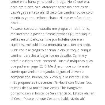
senté en la barra y me pedí un trago. No sé qué era,
pero era fuerte. Vi el atardecer sobre los hoteles de
Las Vegas sentada ahí. El cielo fue cambiando de color
mientras yo me emborrachaba. Ni que eso fuera tan
difícil. . . .
Pasaron cosas: un extraño me propuso matrimonio,
me invitaron a pasar a fiestas privadas (?), me saqué
selfies en un baño, caminé por hoteles que eran
ciudades, me subí a una montaña rusa. Recomiendo.
Subir con ese traguito encima le dio un toque aunque
caminar derecho al bajar fue un desafío. Caminé y
entré a cuánto hotel encontré. Busqué máquinas a las
que pudieran jugar 25 ¢. Me dijeron que con la mala
suerte que venía manejando, seguro el universo
compensaba. Bueno, no. Y eso que lo intenté. Tuve
más propuestas indecentes (?). Hablé con Nolan. Nos
reímos de esa noche que vimos The Hangover
borrachos en el hostel de San Francisco. Estaba ahí, en
el Cesar Palace aunque Cesar no había vivido ahí.