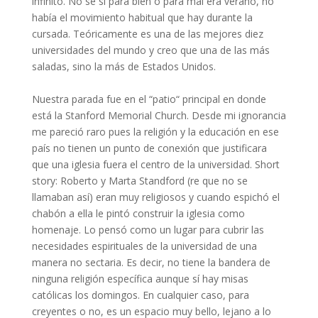
infinito. No sé si para bien o para mal era verano, no
había el movimiento habitual que hay durante la
cursada. Teóricamente es una de las mejores diez
universidades del mundo y creo que una de las más
saladas, sino la más de Estados Unidos. ⁣
Nuestra parada fue en el “patio“ principal en donde
está la Stanford Memorial Church. Desde mi ignorancia
me pareció raro pues la religión y la educación en ese
país no tienen un punto de conexión que justificara
que una iglesia fuera el centro de la universidad. Short
story: Roberto y Marta Standford (re que no se
llamaban así) eran muy religiosos y cuando espichó el
chabón a ella le pintó construir la iglesia como
homenaje. Lo pensó como un lugar para cubrir las
necesidades espirituales de la universidad de una
manera no sectaria. Es decir, no tiene la bandera de
ninguna religión específica aunque sí hay misas
católicas los domingos. En cualquier caso, para
creyentes o no, es un espacio muy bello, lejano a lo