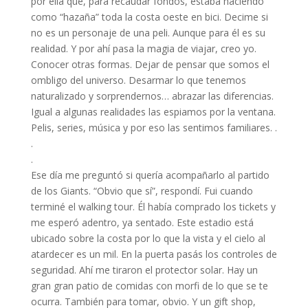
por ella que, para recaudar fondos, estaba haciendo
como “hazaña” toda la costa oeste en bici. Decime si
no es un personaje de una peli. Aunque para él es su
realidad. Y por ahí pasa la magia de viajar, creo yo.
Conocer otras formas. Dejar de pensar que somos el
ombligo del universo. Desarmar lo que tenemos
naturalizado y sorprendernos… abrazar las diferencias.
Igual a algunas realidades las espiamos por la ventana.
Pelis, series, música y por eso las sentimos familiares. .
.
.
Ese día me preguntó si quería acompañarlo al partido
de los Giants. “Obvio que sí”, respondí. Fui cuando
terminé el walking tour. Él había comprado los tickets y
me esperó adentro, ya sentado. Este estadio está
ubicado sobre la costa por lo que la vista y el cielo al
atardecer es un mil. En la puerta pasás los controles de
seguridad. Ahí me tiraron el protector solar. Hay un
gran gran patio de comidas con morfi de lo que se te
ocurra. También para tomar, obvio. Y un gift shop,