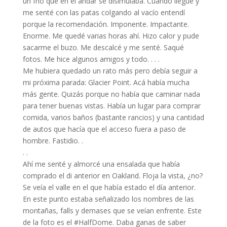
un frío que en el andar se disimulaba. Cuando llegué y
me senté con las patas colgando al vacío entendí
porque la recomendación. Imponente. Impactante.
Enorme. Me quedé varias horas ahí. Hizo calor y pude
sacarme el buzo. Me descalcé y me senté. Saqué
fotos. Me hice algunos amigos y todo. . . .
Me hubiera quedado un rato más pero debía seguir a
mi próxima parada: Glacier Point. Acá había mucha
más gente. Quizás porque no había que caminar nada
para tener buenas vistas. Había un lugar para comprar
comida, varios baños (bastante rancios) y una cantidad
de autos que hacía que el acceso fuera a paso de
hombre. Fastidio. .
. .
Ahí me senté y almorcé una ensalada que había
comprado el di anterior en Oakland. Floja la vista, ¿no?
Se veía el valle en el que había estado el día anterior.
En este punto estaba señalizado los nombres de las
montañas, falls y demases que se veían enfrente. Este
de la foto es el #HalfDome. Daba ganas de saber