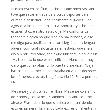
Rítmica era en los últimos días así que mientras tanto
tuve que sacar entrada para otros deportes para
calmar la ansiedad Llegó finalmente el jueves 8 de
agosto. A las 10 am era la cita. Shortstory: a las 9.30
estaba lista… en otro estadio je. Me confundí. La
llegada fue épica porque sino no hay historia, o eso
me digo para justificar mi error. Llegué con la lengua
afuera, corrí cual velocista. Ya en estadio que sí era
(solo 5 minutos tarde) tenía que ubicar “el bloque c fila
19”. No sabía lo que eso significaba. Nunca era muy
claro qué comprabas. En la puerta c me dicen: “bajá
hasta la 19”. A medida que bajaba en vez de decrecer
los números, crecían. Llegué a la fila 19. Era la primera
fila.
Me senté y disfruté. Sonreí, lloré. Me senté con la Flor
de 7 años y con la de 17 también. Las abracé… me
abracé. Ellas saben lo que significa estar ahí viendo
esto en primera fila, viendo cada expresión al entrar y