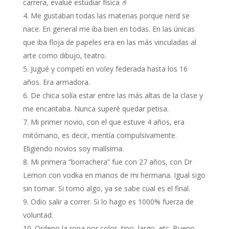
carrera, evalué estudiar física 🤌
Me gustaban todas las materias porque nerd se
nace. En general me iba bien en todas. En las únicas
que iba floja de papeles era en las más vinculadas al
arte como dibujo, teatro.
Jugué y competí en voley federada hasta los 16
años. Era armadora.
De chica solía estar entre las más altas de la clase y
me encantaba. Nunca superé quedar petisa.
Mi primer novio, con el que estuve 4 años, era
mitómano, es decir, mentía compulsivamente.
Eligiendo novios soy malísima.
Mi primera “borrachera” fue con 27 años, con Dr
Lemon con vodka en manos de mi hermana. Igual sigo
sin tomar. Si tomo algo, ya se sabe cual es el final.
Odio salir a correr. Si lo hago es 1000% fuerza de
voluntad.
Ordeno la ropa por color, tipo, largo, etc. Bueno,