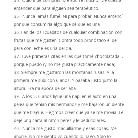
Odio ir de compras. Me aburre mucho. Me cuesta
entender que para alguien sea terapéutico.
Nunca jamás fumé. Ni para probar. Nunca entendí
por que consumiría algo que sé que es una
Fan de los licuaditos de cualquier combinacion con
frutas que me gusten. Contra todo pronóstico el de
pera con leche es una delicia.
Tuve primeras citas en las que tomé chocolatada…
porque puedo (y no me gusta prácticamente nada)
Siempre me gustaron las montañas rusas. A la
primera me subí con 6 años. Y pasaba justo justo la
altura. Era mi época de ser alta.
A los 5, 6 años ligué una ñapi en el auto en una
pelea que tenían mis hermanos y me bajaron un diente
que me tragué. Elegimos creer que ya se me movía. Le
dejé unq carta al ratón perez y le pedí dólares.
Nunca me gustó maquillarme y esas cosas. Me
aburre. No me siento yo cuando lo hago. Solo lo