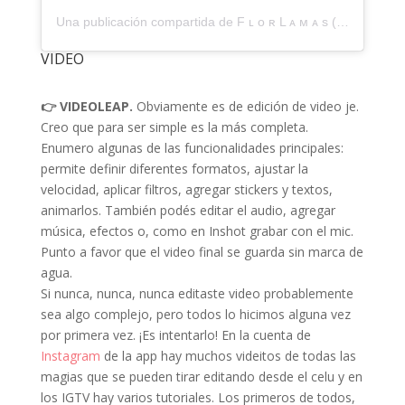
Una publicación compartida de F ʟ ᴏ ʀ L ᴀ ᴍ ᴀ s (@flor_lamas)
VIDEO
👉 VIDEOLEAP.
Obviamente es de edición de video je.
Creo que para ser simple es la más completa.
Enumero algunas de las funcionalidades principales:
permite definir diferentes formatos, ajustar la
velocidad, aplicar filtros, agregar stickers y textos,
animarlos. También podés editar el audio, agregar
música, efectos o, como en Inshot grabar con el mic.
Punto a favor que el video final se guarda sin marca de
agua.
Si nunca, nunca, nunca editaste video probablemente
sea algo complejo, pero todos lo hicimos alguna vez
por primera vez. ¡Es intentarlo! En la cuenta de
Instagram
de la app hay muchos videitos de todas las
magias que se pueden tirar editando desde el celu y en
los IGTV hay varios tutoriales. Los primeros de todos,