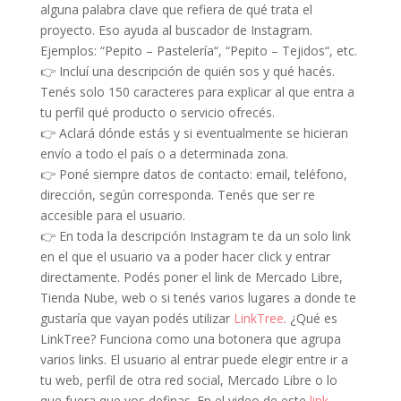
alguna palabra clave que refiera de qué trata el
proyecto. Eso ayuda al buscador de Instagram.
Ejemplos: “Pepito – Pastelería“, “Pepito – Tejidos“, etc.
👉 Incluí una descripción de quién sos y qué hacés.
Tenés solo 150 caracteres para explicar al que entra a
tu perfil qué producto o servicio ofrecés.
👉 Aclará dónde estás y si eventualmente se hicieran
envío a todo el país o a determinada zona.
👉 Poné siempre datos de contacto: email, teléfono,
dirección, según corresponda. Tenés que ser re
accesible para el usuario.
👉 En toda la descripción Instagram te da un solo link
en el que el usuario va a poder hacer click y entrar
directamente. Podés poner el link de Mercado Libre,
Tienda Nube, web o si tenés varios lugares a donde te
gustaría que vayan podés utilizar
LinkTree
. ¿Qué es
LinkTree? Funciona como una botonera que agrupa
varios links. El usuario al entrar puede elegir entre ir a
tu web, perfil de otra red social, Mercado Libre o lo
que fuera que vos definas. En el video de este
link