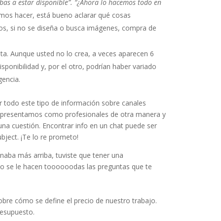
ibas a estar disponible”. “¿Ahora lo hacemos todo en
amos hacer, está bueno aclarar qué cosas
ios, si no se diseña o busca imágenes, compra de
ta. Aunque usted no lo crea, a veces aparecen 6
sponibilidad y, por el otro, podrían haber variado
gencia.
 todo este tipo de información sobre canales
os presentamos como profesionales de otra manera y
guna cuestión. Encontrar info en un chat puede ser
bject. ¡Te lo re prometo!
naba más arriba, tuviste que tener una
nto se le hacen toooooodas las preguntas que te
re cómo se define el precio de nuestro trabajo.
esupuesto.