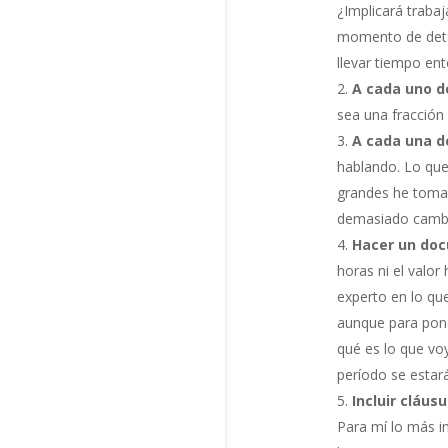
¿Implicará traba
momento de detal
llevar tiempo en
A cada uno d
sea una fracción 
A cada una d
hablando. Lo que
grandes he tomado
demasiado cambi
Hacer un doc
horas ni el valor
experto en lo que
aunque para pone
qué es lo que voy
período se estar
Incluir cláus
Para mí lo más i