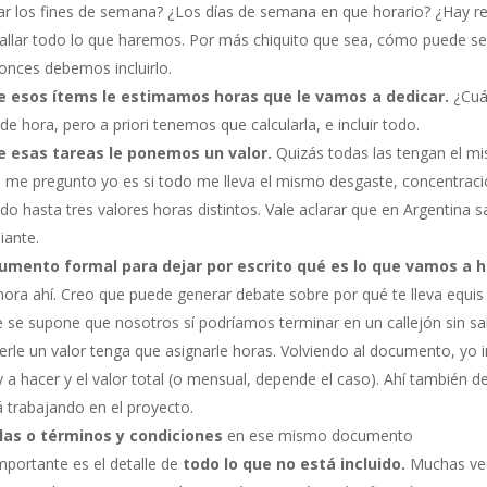
jar los fines de semana? ¿Los días de semana en que horario? ¿Hay r
lar todo lo que haremos. Por más chiquito que sea, cómo puede ser l
tonces debemos incluirlo.
e esos ítems le estimamos horas que le vamos a dedicar.
¿Cuán
de hora, pero a priori tenemos que calcularla, e incluir todo.
e esas tareas le ponemos un valor.
Quizás todas las tengan el m
 me pregunto yo es si todo me lleva el mismo desgaste, concentració
 hasta tres valores horas distintos. Vale aclarar que en Argentina sa
ante.
umento formal para dejar por escrito qué es lo que vamos a h
 hora ahí. Creo que puede generar debate sobre por qué te lleva equis
 se supone que nosotros sí podríamos terminar en un callejón sin salid
rle un valor tenga que asignarle horas. Volviendo al documento, yo i
 a hacer y el valor total (o mensual, depende el caso). Ahí también 
á trabajando en el proyecto.
ulas o términos y condiciones
en ese mismo documento
mportante es el detalle de
todo lo que no está incluido.
Muchas vec