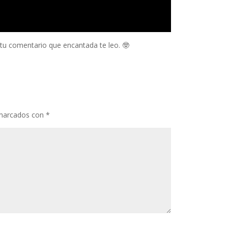
 tu comentario que encantada te leo. 🤓
 marcados con
*