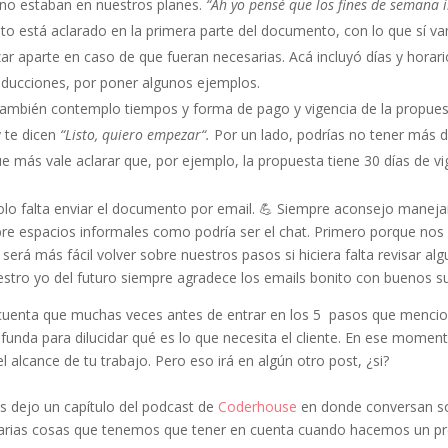
no estaban en nuestros planes.
“Ah yo pensé que los fines de semana 
sto está aclarado en la primera parte del documento, con lo que sí v
ar aparte en caso de que fueran necesarias. Acá incluyó días y horar
aducciones, por poner algunos ejemplos.
 también contemplo tiempos y forma de pago y vigencia de la propues
 te dicen
“Listo, quiero empezar“.
Por un lado, podrías no tener más di
ue más vale aclarar que, por ejemplo, la propuesta tiene 30 días de vi
lo falta enviar el documento por email. 💪 Siempre aconsejo manejar
bre espacios informales como podría ser el chat. Primero porque n
erá más fácil volver sobre nuestros pasos si hiciera falta revisar al
stro yo del futuro siempre agradece los emails bonito con buenos su
 cuenta que muchas veces antes de entrar en los 5 pasos que mencio
funda para dilucidar qué es lo que necesita el cliente. En ese mome
el alcance de tu trabajo. Pero eso irá en algún otro post, ¿si?
es dejo un capítulo del podcast de
Coderhouse
en donde conversan sob
arias cosas que tenemos que tener en cuenta cuando hacemos un pr