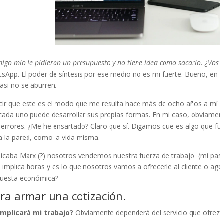
migo mío le pidieron un presupuesto y no tiene idea cómo sacarlo. ¿Vo
tsApp. El poder de síntesis por ese medio no es mi fuerte. Bueno, en
 así no se aburren.
ir que este es el modo que me resulta hace más de ocho años a mí 
ada uno puede desarrollar sus propias formas. En mi caso, obviament
s errores. ¿Me he ensartado? Claro que sí. Digamos que es algo que fu
 la pared, como la vida misma.
icaba Marx (?) nosotros vendemos nuestra fuerza de trabajo
(mi pa
o implica horas y es lo que nosotros vamos a ofrecerle al cliente o 
puesta económica?
ra armar una cotización.
implicará mi trabajo?
Obviamente dependerá del servicio que ofrez