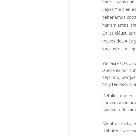
hacer cosas que 
inglés?“
Si bien e
deberíamos cotiz
herramientas, tr
En las cláusulas
meses después y
los costos. Así q
Ya casi estás…
So
laborales por so
segundo, porque s
muy tedioso. Nue
Detalle: tené en
conversación pro
ayuden a definir 
Mientras tanto l
Debaten sobre v