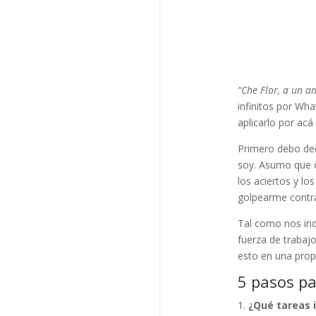
“Che Flor, a un a
infinitos por Wha
aplicarlo por acá
Primero debo dec
soy. Asumo que c
los aciertos y lo
golpearme contra
Tal como nos ind
fuerza de trabaj
esto en una pro
5 pasos pa
¿Qué tareas 